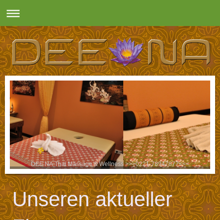
DEE NA Thai Massage & Wellness >>>0221-78947877<<<
Unseren aktueller