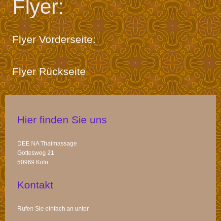
Flyer:
Flyer Vorderseite:
Flyer Rückseite
Hier finden Sie uns
DEE NA Thaimassage
Gottesweg
21
50969
Köln
Kontakt
Rufen Sie einfach an unter